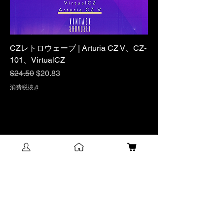
CZレトロウェーブ | Arturia CZ V、CZ-
101、VirtualCZ
通常価格
セール価格
$24.50
$20.83
消費税抜き