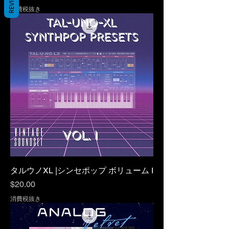
REVIEWS
消費税抜き
タルウノXL |シンセポップ ボリューム I
価格
$20.00
消費税抜き