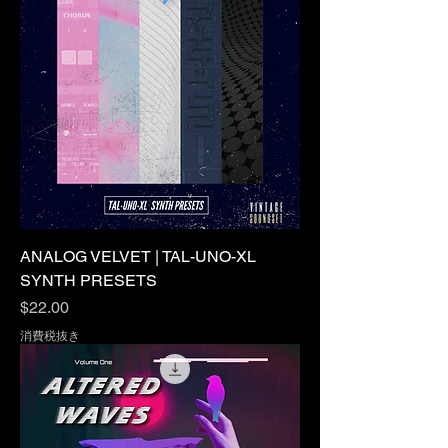
ANALOG VELVET | TAL-UNO-XL
SYNTH PRESETS
価格
$22.00
消費税抜き