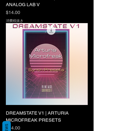
ANALOG LAB V
価格
$14.00
消費税抜き
DREAMSTATE V1 | ARTURIA
MICROFREAK PRESETS
価格
$24.00