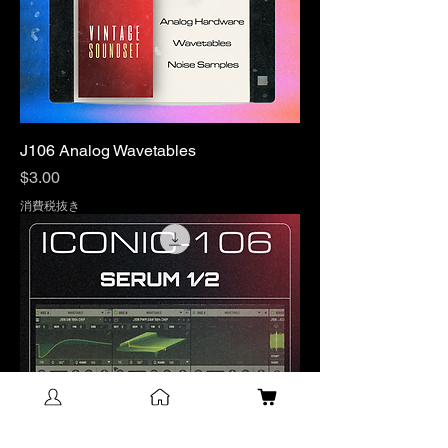
J106 Analog Wavetables
価格
$3.00
消費税抜き