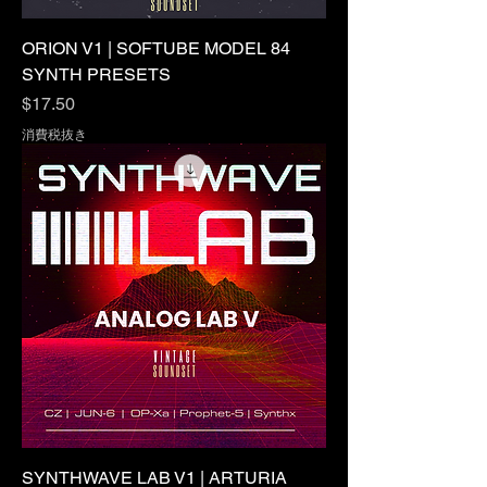
ORION V1 | SOFTUBE MODEL 84
SYNTH PRESETS
価格
$17.50
消費税抜き
SYNTHWAVE LAB V1 | ARTURIA